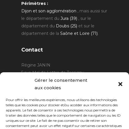
Périmètres :
Dijon et son agglomération
, mais aussi sur
le département du
Jura (39)
, sur le
département du
Doubs (25)
et sur le
département de la
Saône et Loire (71)
.
Contact
Régine JANIN
5 rue Mal de Lattre de Tassigny
21220 Gevrey Chambertin
Gérer le consentement
06 15 15 80 29
aux cookies
contact@rjcreation.com
Pour offrir les meilleures expériences, nous utilisons des technologies
Horaires :
sur rendez-vous
.
telles que les cookies pour stocker et/ou accéder aux informations des
appareils. Le fait de consentir à ces technologies nous permettra de
traiter des données telles que le comportement de navigation ou les ID
uniques sur ce site. Le fait de ne pas consentir ou de retirer son
consentement peut avoir un effet négatif sur certaines caractéristiques