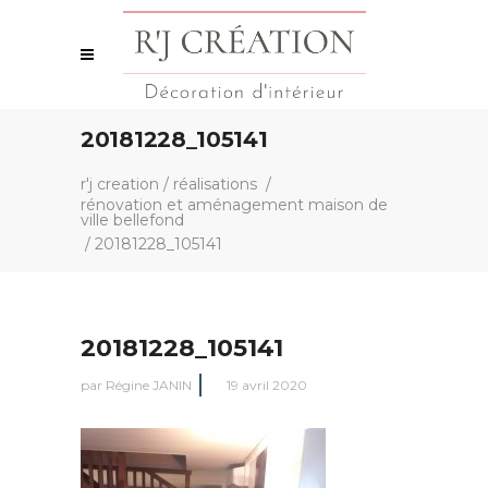
20181228_105141
r'j creation
/
réalisations
/
rénovation et aménagement maison de
ville bellefond
/
20181228_105141
20181228_105141
par
Régine JANIN
19 avril 2020