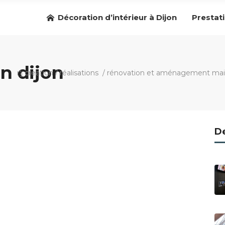
Décoration d’intérieur à Dijon
Prestat
n dijon
r'j creation
/
réalisations
/
rénovation et aménagement maiso
De