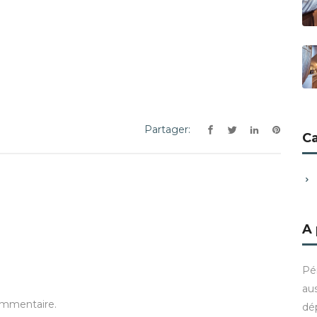
Partager:
C
A
Pé
aus
ommentaire.
dé