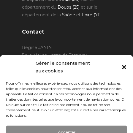
département du
Doubs (25)
et sur le
département de la
Saône et Loire (71)
.
Contact
Régine JANIN
5 rue Mal de Lattre de Tassigny
21220 Gevrey Chambertin
Gérer le consentement
06 15 15 80 29
aux cookies
contact@rjcreation.com
Pour offrir les meilleures expériences, nous utilisons des technologies
Horaires :
sur rendez-vous
.
telles que les cookies pour stocker et/ou accéder aux informations des
appareils. Le fait de consentir à ces technologies nous permettra de
traiter des données telles que le comportement de navigation ou les ID
uniques sur ce site. Le fait de ne pas consentir ou de retirer son
consentement peut avoir un effet négatif sur certaines caractéristiques
et fonctions.
Accepter