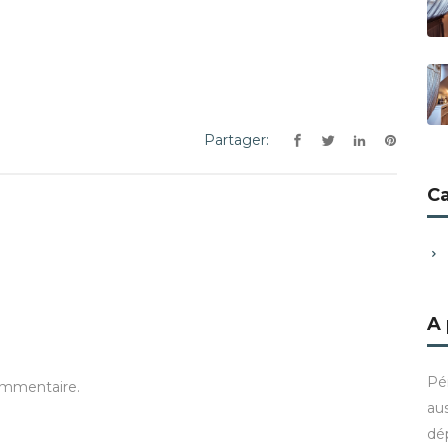
Partager:
C
A
Pé
ommentaire.
aus
dé