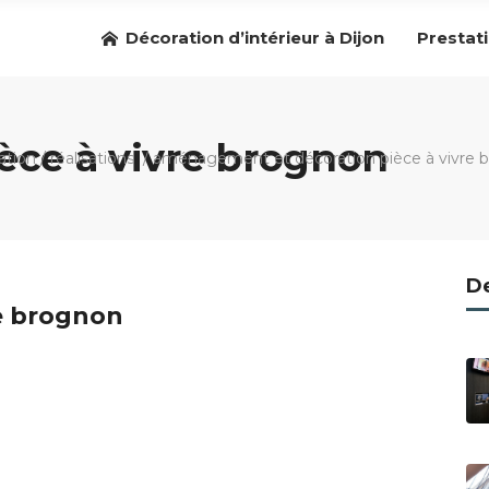
Décoration d’intérieur à Dijon
Prestat
ce à vivre brognon
eation
/
réalisations
/
aménagement et décoration pièce à vivre 
De
e brognon