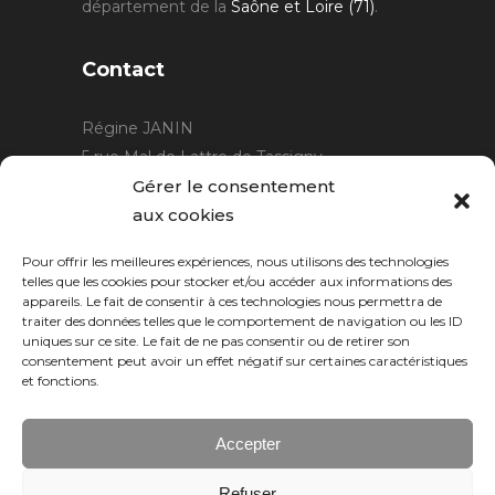
département de la
Saône et Loire (71)
.
Contact
Régine JANIN
5 rue Mal de Lattre de Tassigny
21220 Gevrey Chambertin
Gérer le consentement
06 15 15 80 29
aux cookies
contact@rjcreation.com
Pour offrir les meilleures expériences, nous utilisons des technologies
Horaires :
sur rendez-vous
.
telles que les cookies pour stocker et/ou accéder aux informations des
appareils. Le fait de consentir à ces technologies nous permettra de
traiter des données telles que le comportement de navigation ou les ID
uniques sur ce site. Le fait de ne pas consentir ou de retirer son
consentement peut avoir un effet négatif sur certaines caractéristiques
et fonctions.
Accepter
Refuser