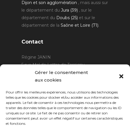
Dijon et son agglomération
, mais aussi sur
le département du
Jura (39)
, sur le
département du
Doubs (25)
et sur le
département de la
Saône et Loire (71)
.
Contact
Régine JANIN
5 rue Mal de Lattre de Tassigny
21220 Gevrey Chambertin
Gérer le consentement
06 15 15 80 29
aux cookies
contact@rjcreation.com
Pour offrir les meilleures expériences, nous utilisons des technologies
Horaires :
sur rendez-vous
.
telles que les cookies pour stocker et/ou accéder aux informations des
appareils. Le fait de consentir à ces technologies nous permettra de
traiter des données telles que le comportement de navigation ou les ID
uniques sur ce site. Le fait de ne pas consentir ou de retirer son
consentement peut avoir un effet négatif sur certaines caractéristiques
et fonctions.