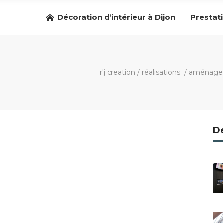
Décoration d’intérieur à Dijon
Prestat
r'j creation
/
réalisations
/
aménagem
De