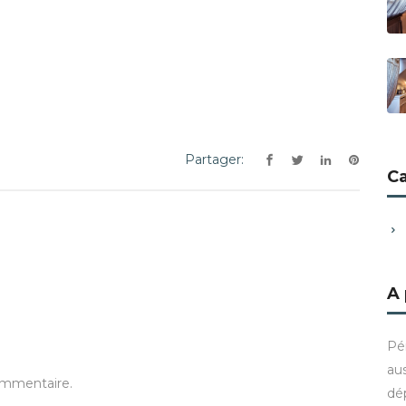
Partager:
C
A
Pé
aus
ommentaire.
dé