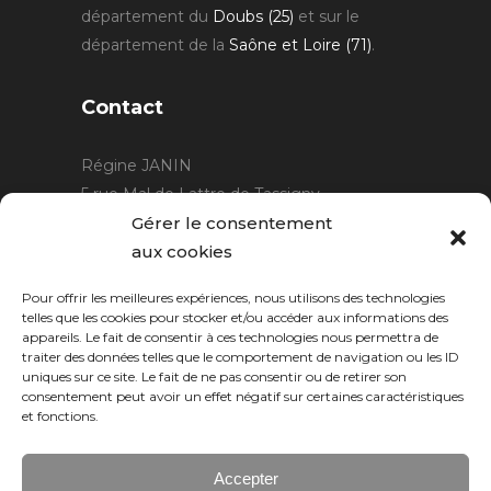
département du
Doubs (25)
et sur le
département de la
Saône et Loire (71)
.
Contact
Régine JANIN
5 rue Mal de Lattre de Tassigny
21220 Gevrey Chambertin
Gérer le consentement
06 15 15 80 29
aux cookies
contact@rjcreation.com
Pour offrir les meilleures expériences, nous utilisons des technologies
Horaires :
sur rendez-vous
.
telles que les cookies pour stocker et/ou accéder aux informations des
appareils. Le fait de consentir à ces technologies nous permettra de
traiter des données telles que le comportement de navigation ou les ID
uniques sur ce site. Le fait de ne pas consentir ou de retirer son
consentement peut avoir un effet négatif sur certaines caractéristiques
et fonctions.
Accepter