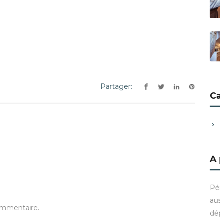
Partager:
C
A
Pé
aus
ommentaire.
dé