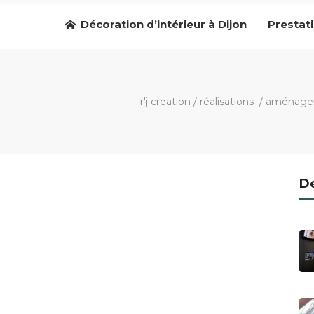
Décoration d’intérieur à Dijon
Prestat
r'j creation
/
réalisations
/
aménagem
De