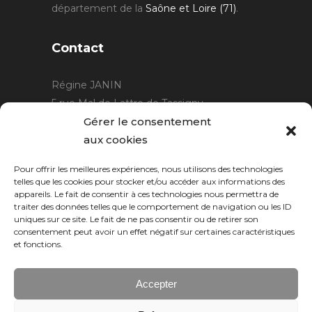
département de la
Saône et Loire (71)
.
Contact
Régine JANIN
5 rue Mal de Lattre de Tassigny
21220 Gevrey Chambertin
Gérer le consentement
06 15 15 80 29
aux cookies
contact@rjcreation.com
Pour offrir les meilleures expériences, nous utilisons des technologies
Horaires :
sur rendez-vous
.
telles que les cookies pour stocker et/ou accéder aux informations des
appareils. Le fait de consentir à ces technologies nous permettra de
traiter des données telles que le comportement de navigation ou les ID
uniques sur ce site. Le fait de ne pas consentir ou de retirer son
consentement peut avoir un effet négatif sur certaines caractéristiques
et fonctions.
Accepter