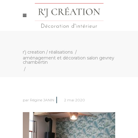
r'j creation
/
réalisations
/
aménagement et décoration salon gevrey
chambertin
/
par
Régine JANIN
2 mai 2020