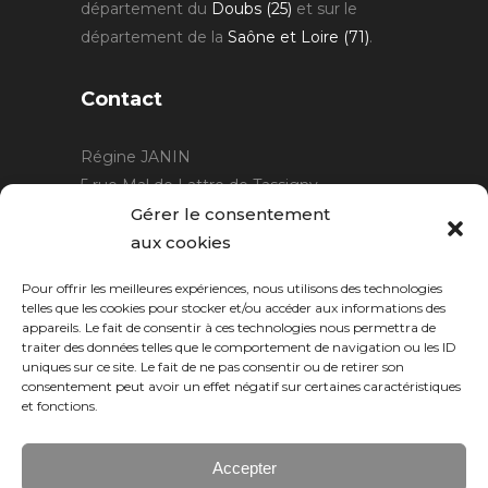
département du
Doubs (25)
et sur le
département de la
Saône et Loire (71)
.
Contact
Régine JANIN
5 rue Mal de Lattre de Tassigny
21220 Gevrey Chambertin
Gérer le consentement
06 15 15 80 29
aux cookies
contact@rjcreation.com
Pour offrir les meilleures expériences, nous utilisons des technologies
Horaires :
sur rendez-vous
.
telles que les cookies pour stocker et/ou accéder aux informations des
appareils. Le fait de consentir à ces technologies nous permettra de
traiter des données telles que le comportement de navigation ou les ID
uniques sur ce site. Le fait de ne pas consentir ou de retirer son
consentement peut avoir un effet négatif sur certaines caractéristiques
et fonctions.
Accepter