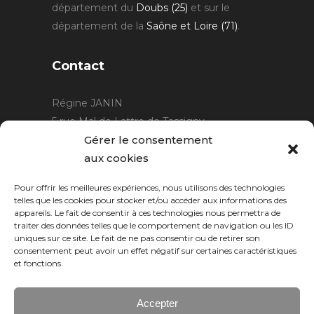
département du
Doubs (25)
et sur le
département de la
Saône et Loire (71)
.
Contact
Régine JANIN
5 rue Mal de Lattre de Tassigny
21220 Gevrey Chambertin
Gérer le consentement
06 15 15 80 29
aux cookies
contact@rjcreation.com
Pour offrir les meilleures expériences, nous utilisons des technologies
Horaires :
sur rendez-vous
.
telles que les cookies pour stocker et/ou accéder aux informations des
appareils. Le fait de consentir à ces technologies nous permettra de
traiter des données telles que le comportement de navigation ou les ID
uniques sur ce site. Le fait de ne pas consentir ou de retirer son
consentement peut avoir un effet négatif sur certaines caractéristiques
et fonctions.
Accepter