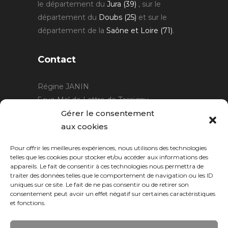
le département du
Jura (39)
, sur le
département du
Doubs (25)
et sur le
département de la
Saône et Loire (71)
.
Contact
Régine JANIN
5 rue Mal de Lattre de Tassigny
21220 Gevrey Chambertin
Gérer le consentement
06 15 15 80 29
aux cookies
contact@rjcreation.com
Pour offrir les meilleures expériences, nous utilisons des technologies
Horaires :
sur rendez-vous
.
telles que les cookies pour stocker et/ou accéder aux informations des
appareils. Le fait de consentir à ces technologies nous permettra de
traiter des données telles que le comportement de navigation ou les ID
uniques sur ce site. Le fait de ne pas consentir ou de retirer son
consentement peut avoir un effet négatif sur certaines caractéristiques
et fonctions.