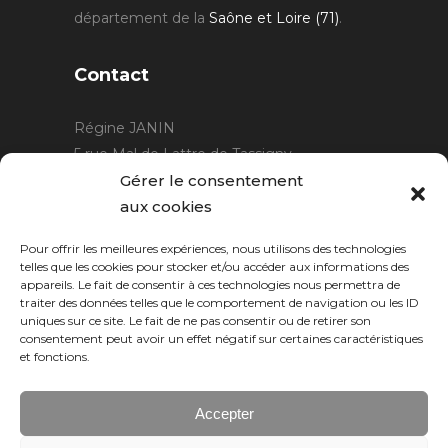
département de la
Saône et Loire (71)
.
Contact
Régine JANIN
5 rue Mal de Lattre de Tassigny
21220 Gevrey Chambertin
Gérer le consentement
06 15 15 80 29
aux cookies
contact@rjcreation.com
Pour offrir les meilleures expériences, nous utilisons des technologies
Horaires :
sur rendez-vous
.
telles que les cookies pour stocker et/ou accéder aux informations des
appareils. Le fait de consentir à ces technologies nous permettra de
traiter des données telles que le comportement de navigation ou les ID
uniques sur ce site. Le fait de ne pas consentir ou de retirer son
consentement peut avoir un effet négatif sur certaines caractéristiques
et fonctions.
Accepter