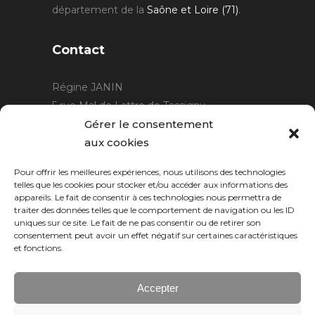
département de la
Saône et Loire (71)
.
Contact
Régine JANIN
5 rue Mal de Lattre de Tassigny
21220 Gevrey Chambertin
Gérer le consentement
06 15 15 80 29
aux cookies
contact@rjcreation.com
Pour offrir les meilleures expériences, nous utilisons des technologies
Horaires :
sur rendez-vous
.
telles que les cookies pour stocker et/ou accéder aux informations des
appareils. Le fait de consentir à ces technologies nous permettra de
traiter des données telles que le comportement de navigation ou les ID
uniques sur ce site. Le fait de ne pas consentir ou de retirer son
consentement peut avoir un effet négatif sur certaines caractéristiques
et fonctions.
Accepter