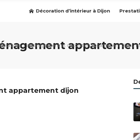
Décoration d’intérieur à Dijon
Prestat
ménagement appartement
éalisations
/
aménagement et décoration appartement dijon
/
r
De
t appartement dijon