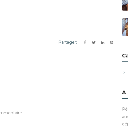
Partager:
C
A
Pé
ommentaire.
aus
dé