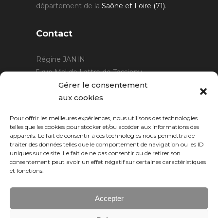
département de la
Saône et Loire (71)
.
Contact
Régine JANIN
5 rue Mal de Lattre de Tassigny
21220 Gevrey Chambertin
Gérer le consentement
06 15 15 80 29
aux cookies
contact@rjcreation.com
Pour offrir les meilleures expériences, nous utilisons des technologies
Horaires :
sur rendez-vous
.
telles que les cookies pour stocker et/ou accéder aux informations des
appareils. Le fait de consentir à ces technologies nous permettra de
traiter des données telles que le comportement de navigation ou les ID
uniques sur ce site. Le fait de ne pas consentir ou de retirer son
consentement peut avoir un effet négatif sur certaines caractéristiques
et fonctions.
Accepter