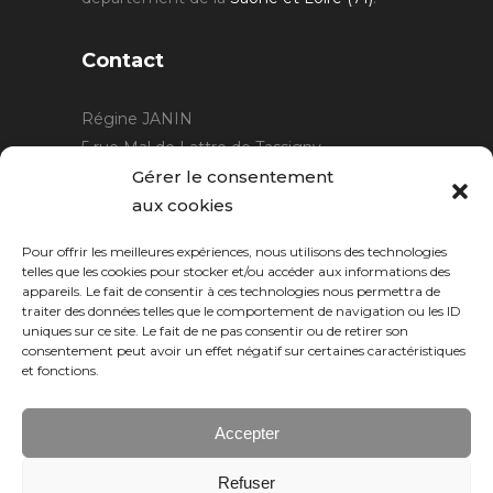
Contact
Régine JANIN
5 rue Mal de Lattre de Tassigny
21220 Gevrey Chambertin
Gérer le consentement
06 15 15 80 29
aux cookies
contact@rjcreation.com
Pour offrir les meilleures expériences, nous utilisons des technologies
Horaires :
sur rendez-vous
.
telles que les cookies pour stocker et/ou accéder aux informations des
appareils. Le fait de consentir à ces technologies nous permettra de
traiter des données telles que le comportement de navigation ou les ID
uniques sur ce site. Le fait de ne pas consentir ou de retirer son
consentement peut avoir un effet négatif sur certaines caractéristiques
et fonctions.
Accepter
Refuser