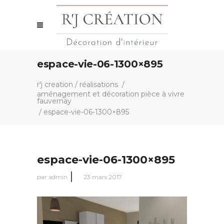
espace-vie-06-1300×895
r'j creation
/
réalisations
/
aménagement et décoration pièce à vivre
fauvernay
/
espace-vie-06-1300×895
espace-vie-06-1300×895
par
admin
23 mars 2017