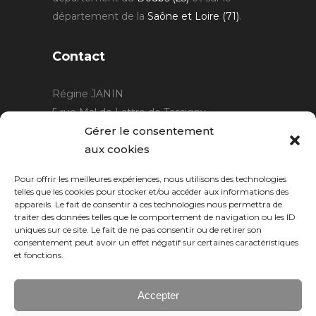
département de la
Saône et Loire (71)
.
Contact
Régine JANIN
5 rue Mal de Lattre de Tassigny
21220 Gevrey Chambertin
Gérer le consentement
06 15 15 80 29
aux cookies
contact@rjcreation.com
Pour offrir les meilleures expériences, nous utilisons des technologies
Horaires :
sur rendez-vous
.
telles que les cookies pour stocker et/ou accéder aux informations des
appareils. Le fait de consentir à ces technologies nous permettra de
traiter des données telles que le comportement de navigation ou les ID
uniques sur ce site. Le fait de ne pas consentir ou de retirer son
consentement peut avoir un effet négatif sur certaines caractéristiques
et fonctions.
Accepter