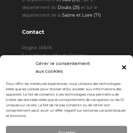
département du
Doubs (25)
et sur le
département de la
Saône et Loire (71)
.
Contact
Régine JANIN
5 rue Mal de Lattre de Tassigny
21220 Gevrey Chambertin
Gérer le consentement
06 15 15 80 29
aux cookies
contact@rjcreation.com
Pour offrir les meilleures expériences, nous utilisons des technologies
Horaires :
sur rendez-vous
.
telles que les cookies pour stocker et/ou accéder aux informations des
appareils. Le fait de consentir à ces technologies nous permettra de
traiter des données telles que le comportement de navigation ou les ID
uniques sur ce site. Le fait de ne pas consentir ou de retirer son
consentement peut avoir un effet négatif sur certaines caractéristiques
et fonctions.
Accepter