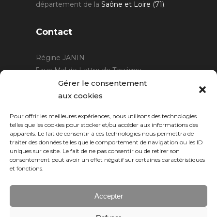
département de la
Saône et Loire (71)
.
Contact
Régine JANIN
5 rue Mal de Lattre de Tassigny
21220 Gevrey Chambertin
Gérer le consentement
06 15 15 80 29
aux cookies
contact@rjcreation.com
Pour offrir les meilleures expériences, nous utilisons des technologies
Horaires :
sur rendez-vous
.
telles que les cookies pour stocker et/ou accéder aux informations des
appareils. Le fait de consentir à ces technologies nous permettra de
traiter des données telles que le comportement de navigation ou les ID
uniques sur ce site. Le fait de ne pas consentir ou de retirer son
consentement peut avoir un effet négatif sur certaines caractéristiques
et fonctions.
Accepter