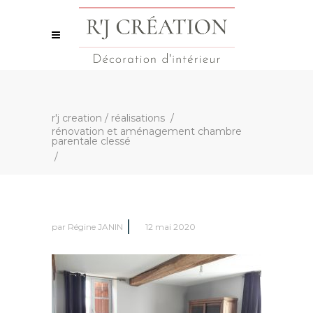
r'j creation
/
réalisations
/
rénovation et aménagement chambre
parentale clessé
/
par
Régine JANIN
12 mai 2020