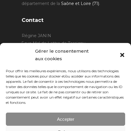
département de la
Saône et Loire (71)
.
Contact
Régine JANIN
5 rue Mal de Lattre de Tassigny
21220 Gevrey Chambertin
Gérer le consentement
06 15 15 80 29
aux cookies
contact@rjcreation.com
Pour offrir les meilleures expériences, nous utilisons des technologies
Horaires :
sur rendez-vous
.
telles que les cookies pour stocker et/ou accéder aux informations des
appareils. Le fait de consentir à ces technologies nous permettra de
traiter des données telles que le comportement de navigation ou les ID
uniques sur ce site. Le fait de ne pas consentir ou de retirer son
consentement peut avoir un effet négatif sur certaines caractéristiques
et fonctions.
Accepter