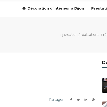
Décoration d’intérieur à Dijon
Prestat
r'j creation
/
réalisations
/
ré
De
Partager: