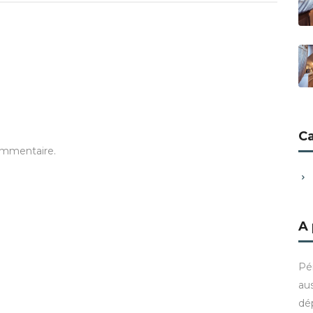
C
ommentaire.
A
Pé
aus
dé