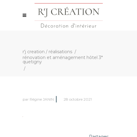
r'j creation
/
réalisations
/
rénovation et aménagement hôtel 3*
quetigny
/
par
Régine JANIN
28 octobre 2021
Partager: