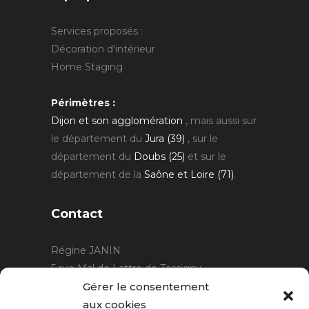
Services proposés :
Décoration d'intérieur
Home Staging
Périmètres :
Dijon et son agglomération
, mais aussi sur
le département du
Jura (39)
, sur le
département du
Doubs (25)
et sur le
département de la
Saône et Loire (71)
.
Contact
Régine JANIN
5 rue Mal de Lattre de Tassigny
21220 Gevrey Chambertin
Gérer le consentement
06 15 15 80 29
aux cookies