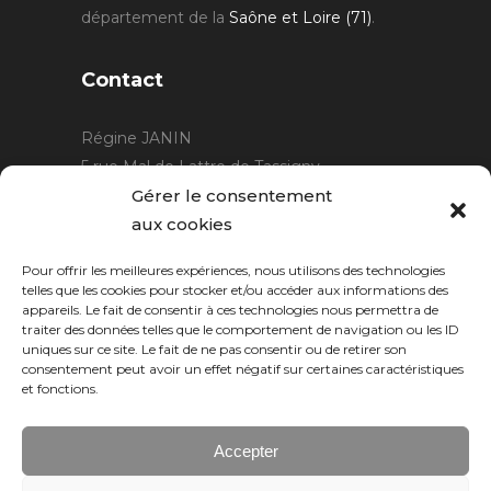
département de la
Saône et Loire (71)
.
Contact
Régine JANIN
5 rue Mal de Lattre de Tassigny
21220 Gevrey Chambertin
Gérer le consentement
06 15 15 80 29
aux cookies
contact@rjcreation.com
Pour offrir les meilleures expériences, nous utilisons des technologies
Horaires :
sur rendez-vous
.
telles que les cookies pour stocker et/ou accéder aux informations des
appareils. Le fait de consentir à ces technologies nous permettra de
traiter des données telles que le comportement de navigation ou les ID
uniques sur ce site. Le fait de ne pas consentir ou de retirer son
consentement peut avoir un effet négatif sur certaines caractéristiques
et fonctions.
Accepter