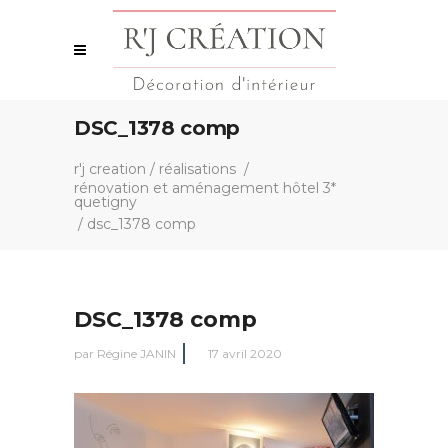
DSC_1378 comp
r'j creation
/
réalisations
/
rénovation et aménagement hôtel 3*
quetigny
/
dsc_1378 comp
DSC_1378 comp
par
Régine JANIN
17 avril 2020