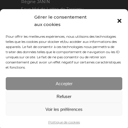
Régine JANIN
5 rue Mal de Lattre de Tassigny
21220 Gevrey Chambertin
Gérer le consentement
06 15 15 80 29
aux cookies
contact@rjcreation.com
Pour offrir les meilleures expériences, nous utilisons des technologies
Horaires :
sur rendez-vous
.
telles que les cookies pour stocker et/ou accéder aux informations des
appareils. Le fait de consentir à ces technologies nous permettra de
traiter des données telles que le comportement de navigation ou les ID
uniques sur ce site. Le fait de ne pas consentir ou de retirer son
consentement peut avoir un effet négatif sur certaines caractéristiques
et fonctions.
Accepter
Refuser
Numeric Web
Dijon
Voir les préférences
© 2026 RJ création, tous droits réservés.
Politique de cookies