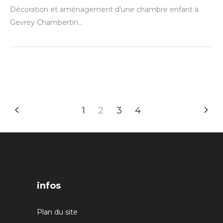
Décoration et aménagement d'une chambre enfant à
Gevrey Chambertin...
1
2
3
4
infos
Plan du site