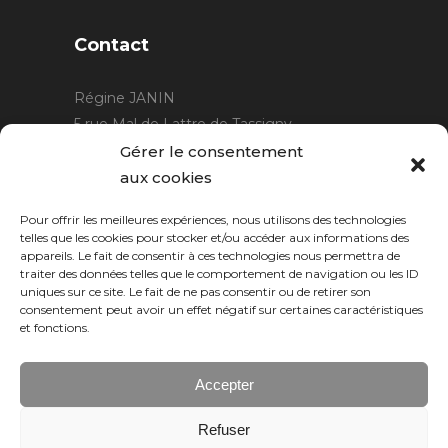
Contact
Régine JANIN
5 rue Mal de Lattre de Tassigny
21220 Gevrey Chambertin
Gérer le consentement
06 15 15 80 29
aux cookies
contact@rjcreation.com
Pour offrir les meilleures expériences, nous utilisons des technologies
Horaires :
sur rendez-vous
.
telles que les cookies pour stocker et/ou accéder aux informations des
appareils. Le fait de consentir à ces technologies nous permettra de
traiter des données telles que le comportement de navigation ou les ID
uniques sur ce site. Le fait de ne pas consentir ou de retirer son
consentement peut avoir un effet négatif sur certaines caractéristiques
et fonctions.
Accepter
Refuser