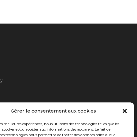
ny
Gérer le consentement aux cookies
les meilleures expériences, nous utilisons des technologies telles que les
 stocker et/ou accéder aux informations des appareils. Le fait de
ces technologies nous permettra de traiter des données telles que le