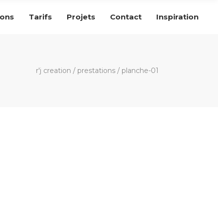
ions
Tarifs
Projets
Contact
Inspiration
r'j creation
/
prestations
/
planche-01