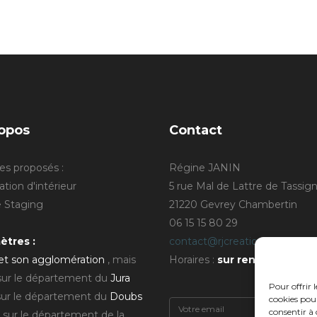
opos
Contact
es proposés :
Régine JANIN
tion d'intérieur
5 rue Mal de Lattre de Tassig
Staging
21220 Gevrey Chambertin
06 15 15 80 29
ètres :
contact@rjcreation.com
 et son agglomération
, mais
Horaires :
sur rendez-vous
.
 sur le département du
Jura
Pour offrir 
sur le département du
Doubs
cookies pour
consentir à 
 sur le département de la