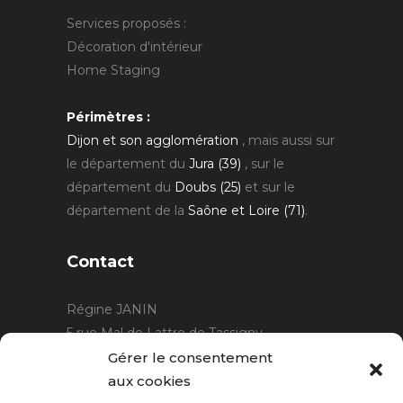
Services proposés :
Décoration d'intérieur
Home Staging
Périmètres :
Dijon et son agglomération
, mais aussi sur
le département du
Jura (39)
, sur le
département du
Doubs (25)
et sur le
département de la
Saône et Loire (71)
.
Contact
Régine JANIN
5 rue Mal de Lattre de Tassigny
21220 Gevrey Chambertin
Gérer le consentement
06 15 15 80 29
aux cookies