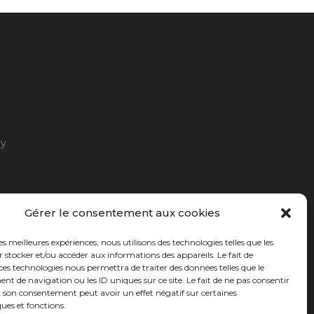
ny
Gérer le consentement aux cookies
les meilleures expériences, nous utilisons des technologies telles que les
 stocker et/ou accéder aux informations des appareils. Le fait de
ces technologies nous permettra de traiter des données telles que le
 de navigation ou les ID uniques sur ce site. Le fait de ne pas consentir
r son consentement peut avoir un effet négatif sur certaines
ques et fonctions.