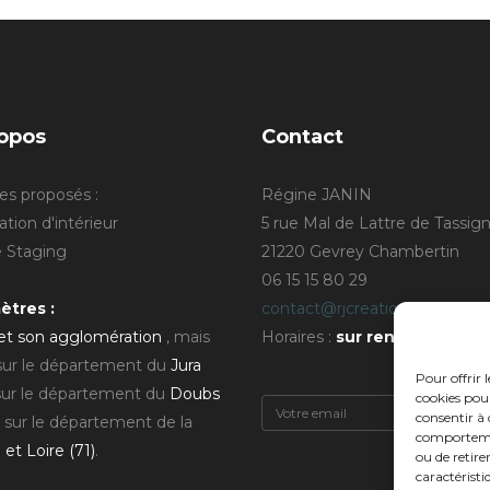
opos
Contact
es proposés :
Régine JANIN
tion d'intérieur
5 rue Mal de Lattre de Tassig
Staging
21220 Gevrey Chambertin
06 15 15 80 29
ètres :
contact@rjcreation.com
 et son agglomération
, mais
Horaires :
sur rendez-vous
.
 sur le département du
Jura
Pour offrir 
sur le département du
Doubs
cookies pour
consentir à 
 sur le département de la
comportement
et Loire (71)
.
ou de retire
caractéristi