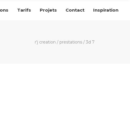
ions
Tarifs
Projets
Contact
Inspiration
r'j creation
/
prestations
/
3d 7