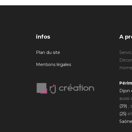
infos
A pr
Plan du site
Servic
Décora
Mentions légales
Home 
Périm
Dijon
aussi
(39)
, 
(25)
et
Saône 