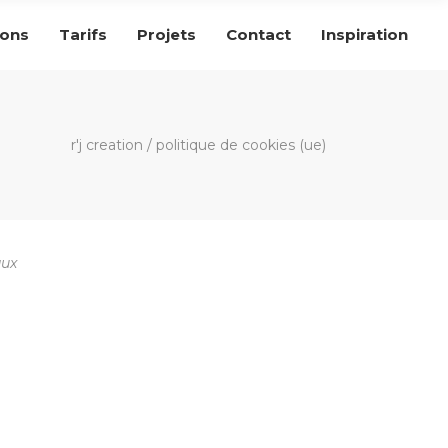
ions
Tarifs
Projets
Contact
Inspiration
r'j creation
/
politique de cookies (ue)
aux