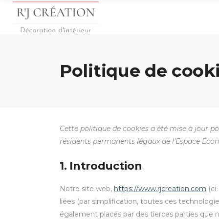
Politique de cook
Cette politique de cookies a été mise à jour po
résidents permanents légaux de l’Espace Écon
1. Introduction
Notre site web,
https://www.rjcreation.com
(ci
liées (par simplification, toutes ces technolog
également placés par des tierces parties que