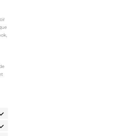
oir
 que
ook,
 de
nt