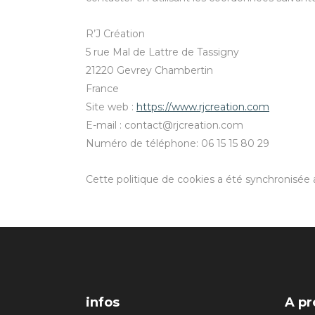
R’J Création
5 rue Mal de Lattre de Tassigny
21220 Gevrey Chambertin
France
Site web :
https://www.rjcreation.com
E-mail :
moc.noitaercjr@tcatnoc
Numéro de téléphone: 06 15 15 80 29
Cette politique de cookies a été synchronisée
infos
A pr