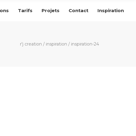
ions
Tarifs
Projets
Contact
Inspiration
r'j creation
/
inspiration
/
inspiration-24