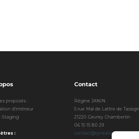
opos
Contact
es proposés :
Régine JANIN
tion d'intérieur
5 rue Mal de Lattre de Tassig
Staging
21220 Gevrey Chambertin
06 15 15 80 29
ètres :
contact@rjcreation.com