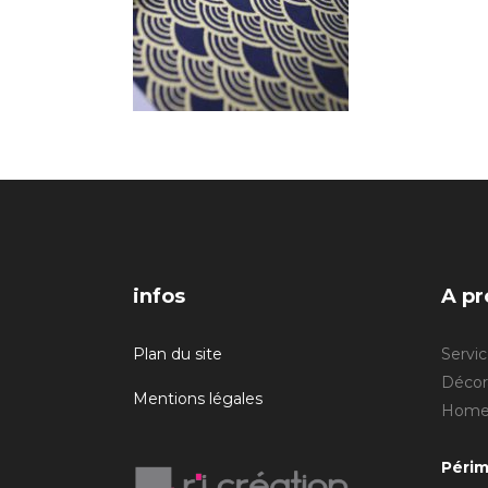
infos
A pr
Plan du site
Servic
Décora
Mentions légales
Home 
Périm