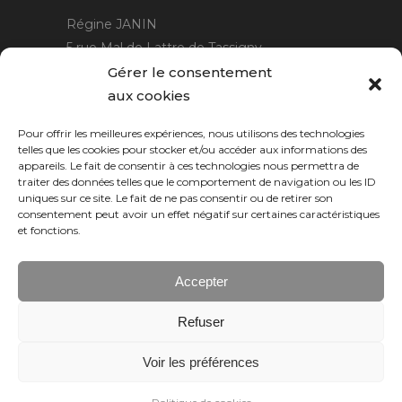
Régine JANIN
5 rue Mal de Lattre de Tassigny
21220 Gevrey Chambertin
Gérer le consentement
06 15 15 80 29
aux cookies
contact@rjcreation.com
Pour offrir les meilleures expériences, nous utilisons des technologies
Horaires :
sur rendez-vous
.
telles que les cookies pour stocker et/ou accéder aux informations des
appareils. Le fait de consentir à ces technologies nous permettra de
traiter des données telles que le comportement de navigation ou les ID
uniques sur ce site. Le fait de ne pas consentir ou de retirer son
consentement peut avoir un effet négatif sur certaines caractéristiques
et fonctions.
Accepter
Refuser
Numeric Web
Dijon
Voir les préférences
© 2026 RJ création, tous droits réservés.