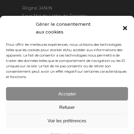
Régine JANIN
5 rue Mal de Lattre de Tassigny
21220 Gevrey Chambertin
Gérer le consentement
06 15 15 80 29
aux cookies
contact@rjcreation.com
Pour offrir les meilleures expériences, nous utilisons des technologies
Horaires :
sur rendez-vous
.
telles que les cookies pour stocker et/ou accéder aux informations des
appareils. Le fait de consentir à ces technologies nous permettra de
traiter des données telles que le comportement de navigation ou les ID
uniques sur ce site. Le fait de ne pas consentir ou de retirer son
consentement peut avoir un effet négatif sur certaines caractéristiques
et fonctions.
Accepter
Refuser
Numeric Web
Dijon
Voir les préférences
© 2026 RJ création, tous droits réservés.