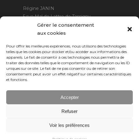
Régine JANIN
5 rue Mal de Lattre de Tassigny
21220 Gevrey Chambertin
Gérer le consentement
06 15 15 80 29
aux cookies
contact@rjcreation.com
Pour offrir les meilleures expériences, nous utilisons des technologies
Horaires :
sur rendez-vous
.
telles que les cookies pour stocker et/ou accéder aux informations des
appareils. Le fait de consentir à ces technologies nous permettra de
traiter des données telles que le comportement de navigation ou les ID
uniques sur ce site. Le fait de ne pas consentir ou de retirer son
consentement peut avoir un effet négatif sur certaines caractéristiques
et fonctions.
Accepter
Refuser
Numeric Web
Dijon
Voir les préférences
© 2026 RJ création, tous droits réservés.