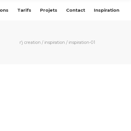
ions
Tarifs
Projets
Contact
Inspiration
r'j creation
/
inspiration
/
inspiration-01