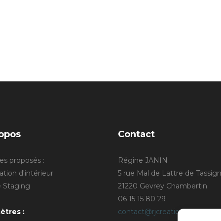
opos
Contact
es proposés :
Régine JANIN
tion d'intérieur
5 rue Mal de Lattre de Tassig
Staging
21220 Gevrey Chambertin
06 15 15 80 29
ètres :
contact@rjcreation.com