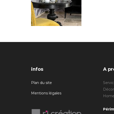
infos
A pr
Plan du site
Servic
Décora
Mentions légales
Home 
Périm