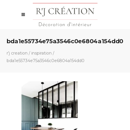
bda1e55734e75a3546c0e6804a154dd0
r'j creation
/
inspiration
/
bda1e55734e75a3546c0e6804a154dd0