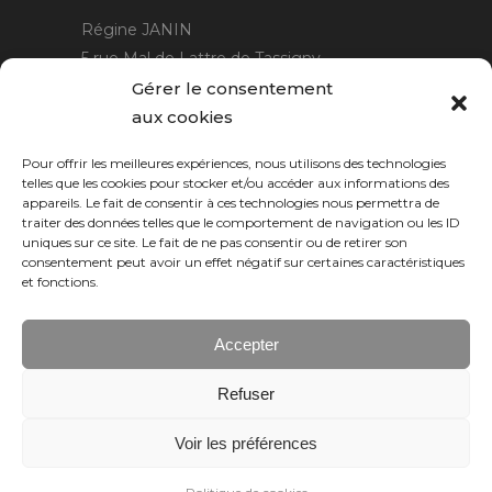
Régine JANIN
5 rue Mal de Lattre de Tassigny
21220 Gevrey Chambertin
Gérer le consentement
06 15 15 80 29
aux cookies
contact@rjcreation.com
Pour offrir les meilleures expériences, nous utilisons des technologies
Horaires :
sur rendez-vous
.
telles que les cookies pour stocker et/ou accéder aux informations des
appareils. Le fait de consentir à ces technologies nous permettra de
traiter des données telles que le comportement de navigation ou les ID
uniques sur ce site. Le fait de ne pas consentir ou de retirer son
consentement peut avoir un effet négatif sur certaines caractéristiques
et fonctions.
Accepter
Refuser
Numeric Web
Dijon
Voir les préférences
© 2026 RJ création, tous droits réservés.