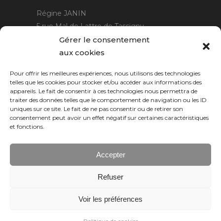
Régine JANIN
5 rue Mal de Lattre de Tassigny
21220 Gevrey Chambertin
Gérer le consentement
06 15 15 80 29
aux cookies
contact@rjcreation.com
Pour offrir les meilleures expériences, nous utilisons des technologies
Horaires :
sur rendez-vous
.
telles que les cookies pour stocker et/ou accéder aux informations des
appareils. Le fait de consentir à ces technologies nous permettra de
traiter des données telles que le comportement de navigation ou les ID
uniques sur ce site. Le fait de ne pas consentir ou de retirer son
consentement peut avoir un effet négatif sur certaines caractéristiques
et fonctions.
Accepter
Refuser
Numeric Web
Dijon
Voir les préférences
© 2026 RJ création, tous droits réservés.