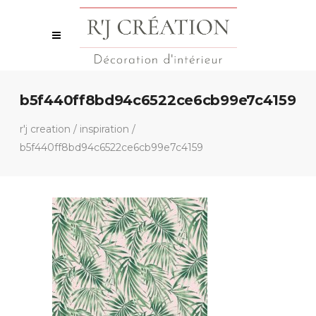
b5f440ff8bd94c6522ce6cb99e7c4159
r'j creation
/
inspiration
/
b5f440ff8bd94c6522ce6cb99e7c4159