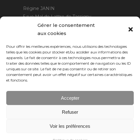
Régine JANIN
5 rue Mal de Lattre de Tassigny
21220 Gevrey Chambertin
Gérer le consentement
06 15 15 80 29
aux cookies
contact@rjcreation.com
Pour offrir les meilleures expériences, nous utilisons des technologies
Horaires :
sur rendez-vous
.
telles que les cookies pour stocker et/ou accéder aux informations des
appareils. Le fait de consentir à ces technologies nous permettra de
traiter des données telles que le comportement de navigation ou les ID
uniques sur ce site. Le fait de ne pas consentir ou de retirer son
consentement peut avoir un effet négatif sur certaines caractéristiques
et fonctions.
Accepter
Refuser
Numeric Web
Dijon
Voir les préférences
© 2026 RJ création, tous droits réservés.