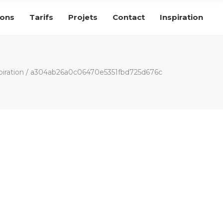
ions
Tarifs
Projets
Contact
Inspiration
piration
/
a304ab26a0c06470e5351fbd725d676c