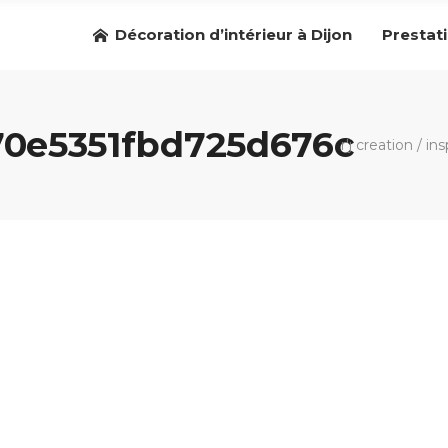
Décoration d’intérieur à Dijon
Prestat
0e5351fbd725d676c
r'j creation
/
ins