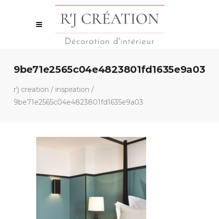
9be71e2565c04e4823801fd1635e9a03
r'j creation
/
inspiration
/
9be71e2565c04e4823801fd1635e9a03