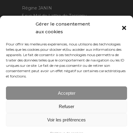
Régine JANIN
5 rue Mal de Lattre de Tassigny
21220 Gevrey Chambertin
Gérer le consentement
06 15 15 80 29
aux cookies
contact@rjcreation.com
Pour offrir les meilleures expériences, nous utilisons des technologies
Horaires :
sur rendez-vous
.
telles que les cookies pour stocker et/ou accéder aux informations des
appareils. Le fait de consentir à ces technologies nous permettra de
traiter des données telles que le comportement de navigation ou les ID
uniques sur ce site. Le fait de ne pas consentir ou de retirer son
consentement peut avoir un effet négatif sur certaines caractéristiques
et fonctions.
Accepter
Refuser
Numeric Web
Dijon
Voir les préférences
© 2026 RJ création, tous droits réservés.