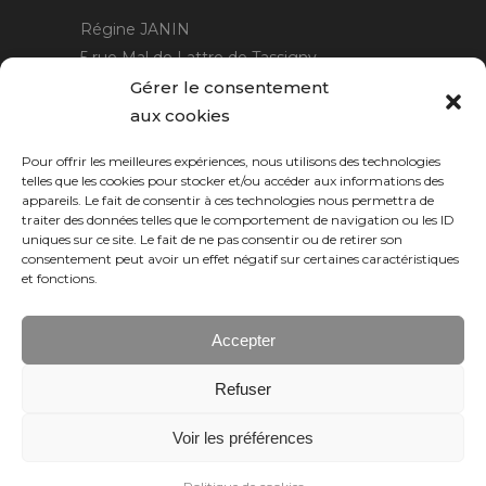
Régine JANIN
5 rue Mal de Lattre de Tassigny
21220 Gevrey Chambertin
Gérer le consentement
06 15 15 80 29
aux cookies
contact@rjcreation.com
Pour offrir les meilleures expériences, nous utilisons des technologies
Horaires :
sur rendez-vous
.
telles que les cookies pour stocker et/ou accéder aux informations des
appareils. Le fait de consentir à ces technologies nous permettra de
traiter des données telles que le comportement de navigation ou les ID
uniques sur ce site. Le fait de ne pas consentir ou de retirer son
consentement peut avoir un effet négatif sur certaines caractéristiques
et fonctions.
Accepter
Refuser
Numeric Web
Dijon
Voir les préférences
© 2026 RJ création, tous droits réservés.