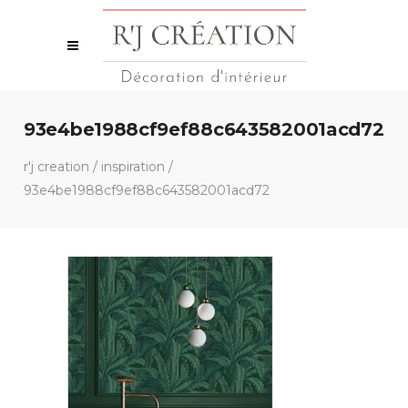
93e4be1988cf9ef88c643582001acd72
r'j creation
/
inspiration
/
93e4be1988cf9ef88c643582001acd72