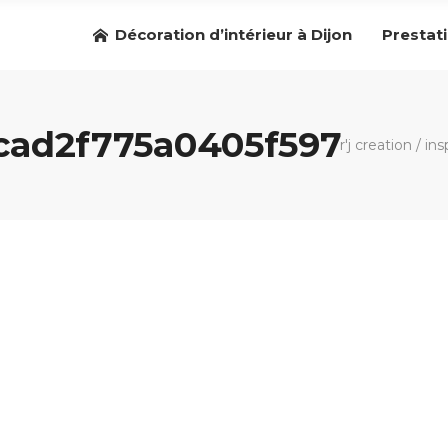
Décoration d’intérieur à Dijon
Prestat
cad2f775a0405f597
r'j creation
/
ins