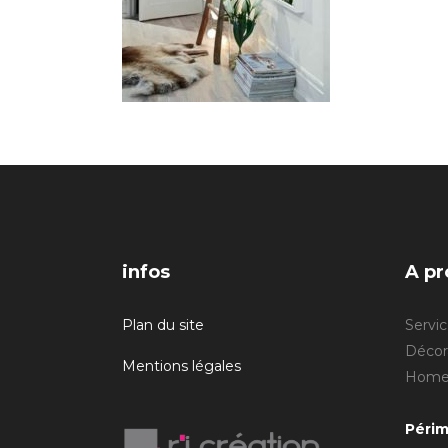
infos
A pr
Plan du site
Servic
Décora
Mentions légales
Home 
Périm