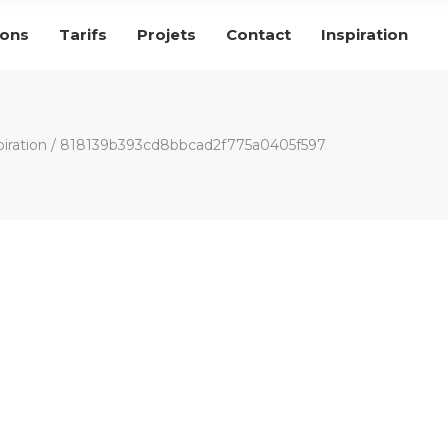
ions
Tarifs
Projets
Contact
Inspiration
piration
/
818139b393cd8bbcad2f775a0405f597