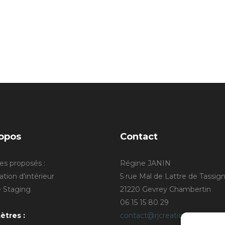
opos
Contact
es proposés :
Régine JANIN
tion d'intérieur
5 rue Mal de Lattre de Tassig
Staging
21220 Gevrey Chambertin
06 15 15 80 29
ètres :
contact@rjcreation.com