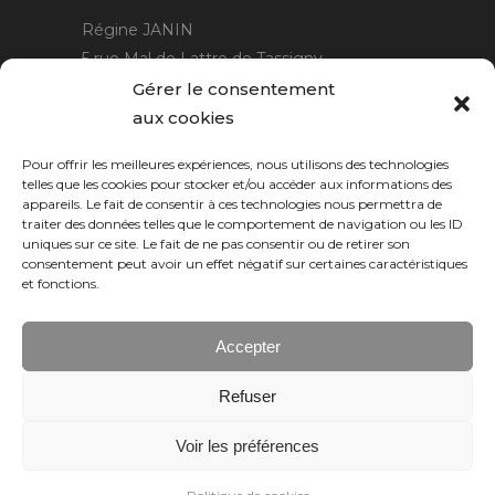
Régine JANIN
5 rue Mal de Lattre de Tassigny
21220 Gevrey Chambertin
Gérer le consentement
06 15 15 80 29
aux cookies
contact@rjcreation.com
Pour offrir les meilleures expériences, nous utilisons des technologies
Horaires :
sur rendez-vous
.
telles que les cookies pour stocker et/ou accéder aux informations des
appareils. Le fait de consentir à ces technologies nous permettra de
traiter des données telles que le comportement de navigation ou les ID
uniques sur ce site. Le fait de ne pas consentir ou de retirer son
consentement peut avoir un effet négatif sur certaines caractéristiques
et fonctions.
Accepter
Refuser
Numeric Web
Dijon
Voir les préférences
© 2026 RJ création, tous droits réservés.