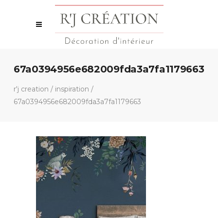
67a0394956e682009fda3a7fa1179663
r'j creation
/
inspiration
/
67a0394956e682009fda3a7fa1179663