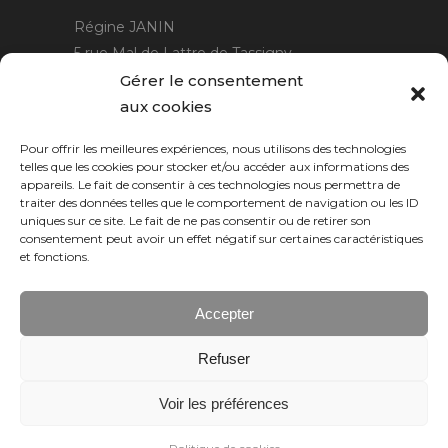
Régine JANIN
5 rue Mal de Lattre de Tassigny
21220 Gevrey Chambertin
Gérer le consentement
06 15 15 80 29
aux cookies
contact@rjcreation.com
Pour offrir les meilleures expériences, nous utilisons des technologies
Horaires :
sur rendez-vous
.
telles que les cookies pour stocker et/ou accéder aux informations des
appareils. Le fait de consentir à ces technologies nous permettra de
traiter des données telles que le comportement de navigation ou les ID
uniques sur ce site. Le fait de ne pas consentir ou de retirer son
consentement peut avoir un effet négatif sur certaines caractéristiques
et fonctions.
Accepter
Refuser
Numeric Web
Dijon
Voir les préférences
© 2026 RJ création, tous droits réservés.