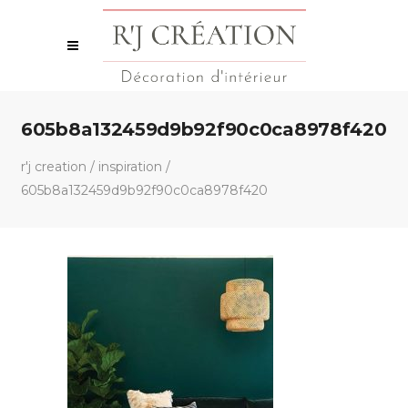
605b8a132459d9b92f90c0ca8978f420
r'j creation
/
inspiration
/
605b8a132459d9b92f90c0ca8978f420