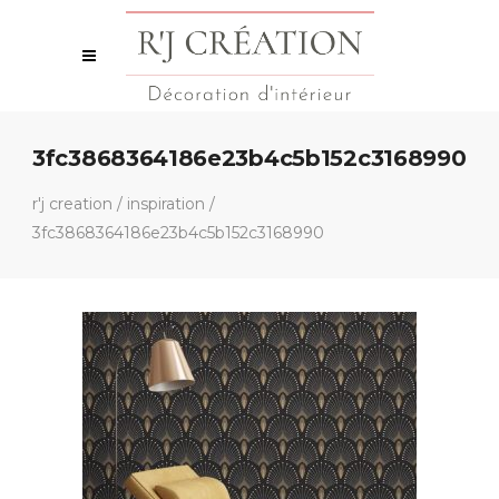
3fc3868364186e23b4c5b152c3168990
r'j creation
/
inspiration
/
3fc3868364186e23b4c5b152c3168990