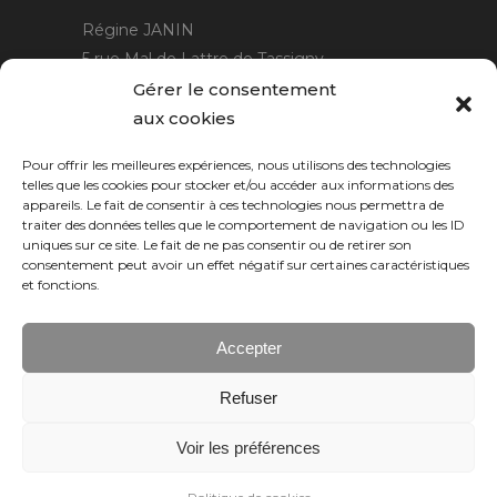
Régine JANIN
5 rue Mal de Lattre de Tassigny
21220 Gevrey Chambertin
Gérer le consentement
06 15 15 80 29
aux cookies
contact@rjcreation.com
Pour offrir les meilleures expériences, nous utilisons des technologies
Horaires :
sur rendez-vous
.
telles que les cookies pour stocker et/ou accéder aux informations des
appareils. Le fait de consentir à ces technologies nous permettra de
traiter des données telles que le comportement de navigation ou les ID
uniques sur ce site. Le fait de ne pas consentir ou de retirer son
consentement peut avoir un effet négatif sur certaines caractéristiques
et fonctions.
Accepter
Refuser
Numeric Web
Dijon
Voir les préférences
© 2026 RJ création, tous droits réservés.