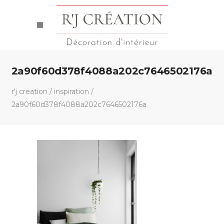
2a90f60d378f4088a202c7646502176a
r'j creation
/
inspiration
/
2a90f60d378f4088a202c7646502176a