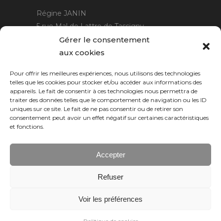
Régine JANIN
5 rue Mal de Lattre de Tassigny
21220 Gevrey Chambertin
Gérer le consentement
06 15 15 80 29
aux cookies
contact@rjcreation.com
Pour offrir les meilleures expériences, nous utilisons des technologies
Horaires :
sur rendez-vous
.
telles que les cookies pour stocker et/ou accéder aux informations des
appareils. Le fait de consentir à ces technologies nous permettra de
traiter des données telles que le comportement de navigation ou les ID
uniques sur ce site. Le fait de ne pas consentir ou de retirer son
consentement peut avoir un effet négatif sur certaines caractéristiques
et fonctions.
Accepter
Refuser
Numeric Web
Dijon
Voir les préférences
© 2026 RJ création, tous droits réservés.