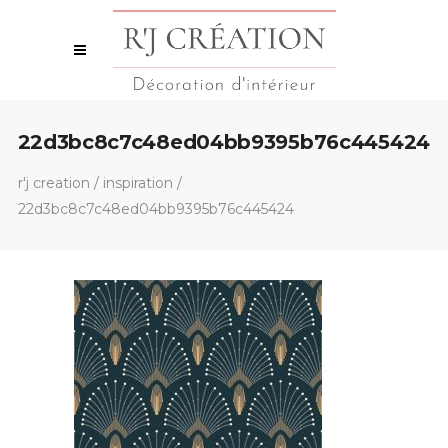
22d3bc8c7c48ed04bb9395b76c445424
r'j creation
/
inspiration
/
22d3bc8c7c48ed04bb9395b76c445424