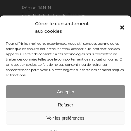
Régine JANIN
5 rue Mal de Lattre de Tassigny
21220 Gevrey Chambertin
Gérer le consentement
06 15 15 80 29
aux cookies
contact@rjcreation.com
Pour offrir les meilleures expériences, nous utilisons des technologies
Horaires :
sur rendez-vous
.
telles que les cookies pour stocker et/ou accéder aux informations des
appareils. Le fait de consentir à ces technologies nous permettra de
traiter des données telles que le comportement de navigation ou les ID
uniques sur ce site. Le fait de ne pas consentir ou de retirer son
consentement peut avoir un effet négatif sur certaines caractéristiques
et fonctions.
Accepter
Refuser
Numeric Web
Dijon
Voir les préférences
© 2026 RJ création, tous droits réservés.