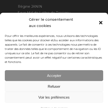
Régine JANIN
5 rue Mal de Lattre de Tassigny
21220 Gevrey Chambertin
Gérer le consentement
06 15 15 80 29
aux cookies
contact@rjcreation.com
Pour offrir les meilleures expériences, nous utilisons des technologies
Horaires :
sur rendez-vous
.
telles que les cookies pour stocker et/ou accéder aux informations des
appareils. Le fait de consentir à ces technologies nous permettra de
traiter des données telles que le comportement de navigation ou les ID
uniques sur ce site. Le fait de ne pas consentir ou de retirer son
consentement peut avoir un effet négatif sur certaines caractéristiques
et fonctions.
Accepter
Refuser
Numeric Web
Dijon
Voir les préférences
© 2026 RJ création, tous droits réservés.