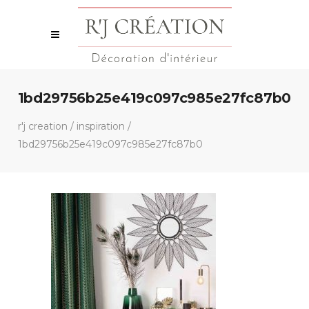
1bd29756b25e419c097c985e27fc87b0
r'j creation
/
inspiration
/
1bd29756b25e419c097c985e27fc87b0