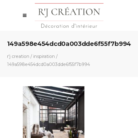
149a598e454dcd0a003dde6f55f7b994
r'j creation
/
inspiration
/
149a598e454dcd0a003dde6f55f7b994