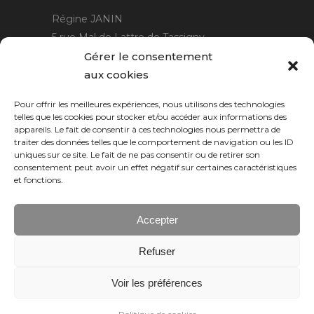
Régine JANIN
5 rue Mal de Lattre de Tassigny
21220 Gevrey Chambertin
Gérer le consentement
06 15 15 80 29
aux cookies
contact@rjcreation.com
Pour offrir les meilleures expériences, nous utilisons des technologies
Horaires :
sur rendez-vous
.
telles que les cookies pour stocker et/ou accéder aux informations des
appareils. Le fait de consentir à ces technologies nous permettra de
traiter des données telles que le comportement de navigation ou les ID
uniques sur ce site. Le fait de ne pas consentir ou de retirer son
consentement peut avoir un effet négatif sur certaines caractéristiques
et fonctions.
Accepter
Refuser
Numeric Web
Dijon
Voir les préférences
© 2026 RJ création, tous droits réservés.